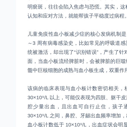
明瘀斑，往往会陷入焦虑与恐慌。其实，这
认知和应对方法，就能帮孩子平稳度过病程
儿童免疫性血小板减少症的核心发病机制是自
～3 周有病毒感染史，比如常见的呼吸道感
统被激活，却出现了“识别错误”，产生了
面，当血小板流经脾脏时，会被脾脏的巨噬
髓中巨核细胞的成熟与血小板生成，双重作
该病的临床表现与血小板计数密切相关，
30×10⁹/L 以上，可能仅表现为四肢、
腔少量出血，且出血可自行止住，孩子通常
30×10⁹/L 之间，鼻腔、牙龈出血频率
血小板计数低于 10×10⁹/L，出血症状