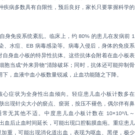
种疾病多数具有自限性，预后良好，家长只要掌握科学的
。
身免疫系统紊乱。临床上，约 80% 的患儿在发病前 1
染、水痘、EB 病毒感染等。病毒入侵后，身体的免疫系
针对自身血小板的特异性抗体。这些抗体会附着在血小板表
细胞当成“外来异物”清除破坏；同时，抗体还可能抑制骨
用下，血液中血小板数量锐减，止血功能随之下降。
核心症状为全身性出血倾向。轻症患儿血小板计数多在
躯干皮肤出现针尖大小的瘀点、瘀斑，按压不褪色，偶尔伴有鼻
无其他不适。中度患儿血小板计数在 10×10⁹/L～
增加，出血后止血时间延长，可能出现口腔黏膜血疱。重症患儿
会明显加重，可能出现消化道出血，表现为呕血、黑便，极少