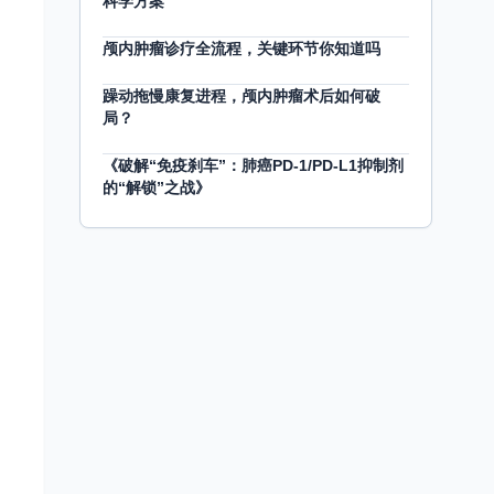
科学方案
颅内肿瘤诊疗全流程，关键环节你知道吗
躁动拖慢康复进程，颅内肿瘤术后如何破
局？
《破解“免疫刹车”：肺癌PD-1/PD-L1抑制剂
的“解锁”之战》