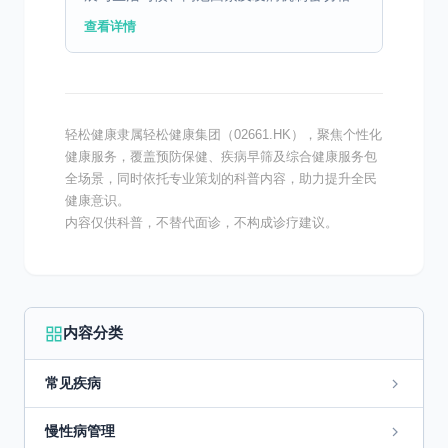
关。吸烟是其中一个重要因素，吸烟会损害血
查看详情
管壁，引发血管收缩，进而显著增加血压。高
盐饮食在华南地区尤...
轻松健康隶属轻松健康集团（02661.HK），聚焦个性化
健康服务，覆盖预防保健、疾病早筛及综合健康服务包
全场景，同时依托专业策划的科普内容，助力提升全民
健康意识。
内容仅供科普，不替代面诊，不构成诊疗建议。
内容分类
常见疾病
慢性病管理