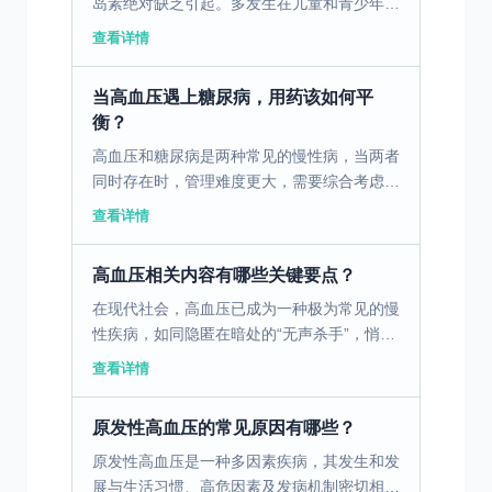
岛素绝对缺乏引起。多发生在儿童和青少年，
也可发生于各个年龄段。其发病较急，症状多
查看详情
较典型，如“三多一少”（多饮、多食、多尿、
体重减轻）。由...
当高血压遇上糖尿病，用药该如何平
衡？
高血压和糖尿病是两种常见的慢性病，当两者
同时存在时，管理难度更大，需要综合考虑用
药方案。 一、高血压合并糖尿病的定义和概
查看详情
述 高血压是指血压长期高于正常水平的慢性
疾病，可能导致心...
高血压相关内容有哪些关键要点？
在现代社会，高血压已成为一种极为常见的慢
性疾病，如同隐匿在暗处的“无声杀手”，悄无
声息地威胁着人们的健康。据统计，全球高血
查看详情
压患者数量数以亿计，在我国，每四个成年人
中就可能有一人...
原发性高血压的常见原因有哪些？
原发性高血压是一种多因素疾病，其发生和发
展与生活习惯、高危因素及发病机制密切相