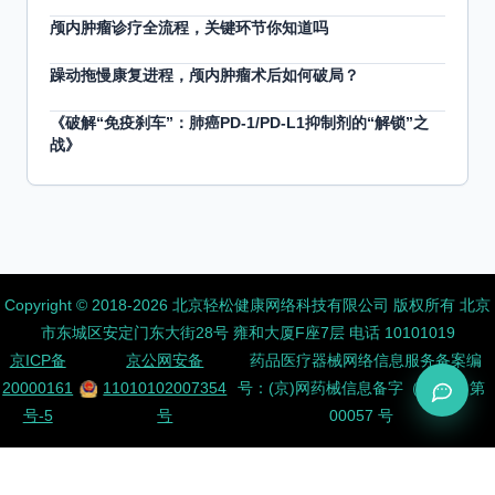
颅内肿瘤诊疗全流程，关键环节你知道吗
躁动拖慢康复进程，颅内肿瘤术后如何破局？
《破解“免疫刹车”：肺癌PD-1/PD-L1抑制剂的“解锁”之
战》
Copyright ©️ 2018-2026 北京轻松健康网络科技有限公司 版权所有
北京
市东城区安定门东大街28号 雍和大厦F座7层 电话 10101019
京ICP备
京公网安备
药品医疗器械网络信息服务备案编
20000161
11010102007354
号：(京)网药械信息备字（2026）第
号-5
号
00057 号