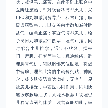
状，减轻患儿痛苦。在此基础上联合中
医辨证施治，针对饮食积滞型患儿，采
用保和丸加减消食导滞、和胃止痛；脾
胃虚弱型患儿，以参苓白术散加减健脾
益气、缓急止痛；寒凝气滞型患儿，给
予良附丸加减温中散寒、理气止痛，同
时配合小儿推拿，通过补脾经、揉板
门、摩腹、捏脊等手法，疏通经络、调
理脾胃气机，辅以脐部穴位贴敷，将温
中健脾、理气止痛的中药膏剂贴于神阙
穴，经皮肤渗透直达病处，无痛苦、易
被患儿接受，中西医协同作用，既能快
速缓解腹痛症状，又能从根源上调理患
儿脾胃虚弱的体质，改善胃肠功能，减