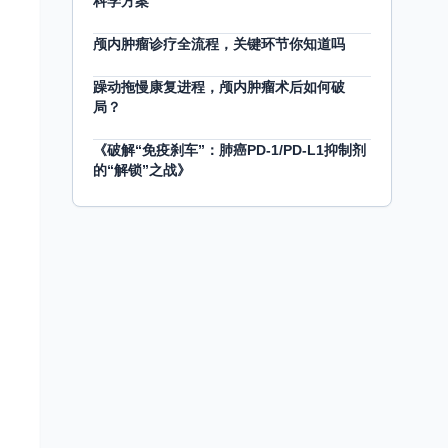
科学方案
颅内肿瘤诊疗全流程，关键环节你知道吗
躁动拖慢康复进程，颅内肿瘤术后如何破
局？
《破解“免疫刹车”：肺癌PD-1/PD-L1抑制剂
的“解锁”之战》