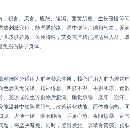
损伤，积食、厌食、腹胀、腹泻、面黄肌瘦、生长缓慢等问
温热刺激穴位，能温通经络、温中健脾、调和气血，无药
小儿皮肤娇嫩、体质特殊，艾灸需严格把控适用人群、取
避免损伤孩子身体。
需精准区分适用人群与禁忌体质，核心适用人群为脾胃虚
面色萎黄无光泽、精神倦怠、四肢不温、手脚冰凉、食欲
冷、受凉或吃生冷食物后腹泻、睡觉趴睡、磨牙、盗汗、
灸能温补中焦脾胃阳气，改善运化功能。而体质偏热、阴
口臭、大便干结、咽喉肿痛、手足心热、夜间烦躁、舌苔
问题，需坚决避免。同时，感冒发烧、咳嗽有黄痰、皮肤