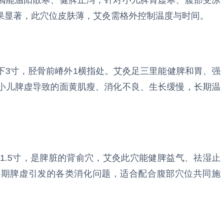
阙能温阳散寒、健脾止泻，针对小儿脾胃虚寒、腹部受凉
果显著，此穴位皮肤薄，艾灸需格外控制温度与时间。
下3寸，胫骨前嵴外1横指处。艾灸足三里能健脾和胃、强
小儿脾虚导致的面黄肌瘦、消化不良、生长缓慢，长期温
1.5寸，是脾脏的背俞穴，艾灸此穴能健脾益气、祛湿止
长期脾虚引发的各类消化问题，适合配合腹部穴位共同施