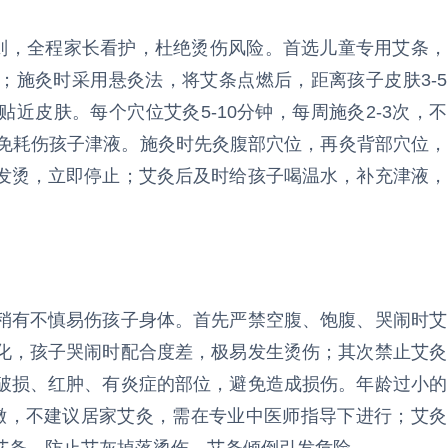
原则，全程家长看护，杜绝烫伤风险。首选儿童专用艾条，
；施灸时采用悬灸法，将艾条点燃后，距离孩子皮肤3-5
近皮肤。每个穴位艾灸5-10分钟，每周施灸2-3次，不
避免耗伤孩子津液。施灸时先灸腹部穴位，再灸背部穴位，
发烫，立即停止；艾灸后及时给孩子喝温水，补充津液，
稍有不慎易伤孩子身体。首先严禁空腹、饱腹、哭闹时艾
化，孩子哭闹时配合度差，极易发生烫伤；其次禁止艾灸
破损、红肿、有炎症的部位，避免造成损伤。年龄过小的
嫩，不建议居家艾灸，需在专业中医师指导下进行；艾灸