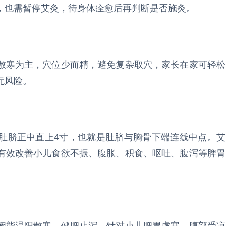
，也需暂停艾灸，待身体痊愈后再判断是否施灸。
散寒为主，穴位少而精，避免复杂取穴，家长在家可轻松
无风险。
肚脐正中直上4寸，也就是肚脐与胸骨下端连线中点。艾
有效改善小儿食欲不振、腹胀、积食、呕吐、腹泻等脾胃