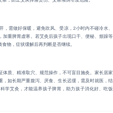
艾条，防止艾灰掉落烫伤、艾条倾倒引发危险。
开，需做好保暖，避免吹风、受凉，2小时内不碰冷水、
，加重脾胃虚寒。若艾灸后孩子出现口干、便秘、烦躁等
淡食物，症状缓解后再判断是否继续。
证体质、精准取穴、规范操作，不可盲目施灸。家长居家
重，如长期严重腹泻、厌食、生长迟缓，需及时就医，结
，科学艾灸，才能温养孩子脾胃，助力孩子消化好、吃饭