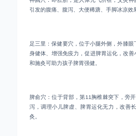
神阙穴：即肚脐，是人体元气所在，艾灸神
引发的腹痛、腹泻、大便稀溏、手脚冰凉效
足三里：保健要穴，位于小腿外侧，外膝眼
身健体、增强免疫力，促进脾胃运化，改善
和施灸可助力孩子脾胃强健。
脾俞穴：位于背部，第11胸椎棘突下，旁开
泻，调理小儿脾虚、脾胃运化无力，改善
灸。