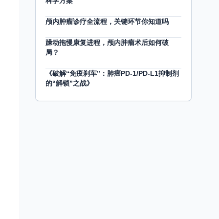
科学方案
颅内肿瘤诊疗全流程，关键环节你知道吗
躁动拖慢康复进程，颅内肿瘤术后如何破
局？
《破解“免疫刹车”：肺癌PD-1/PD-L1抑制剂
的“解锁”之战》