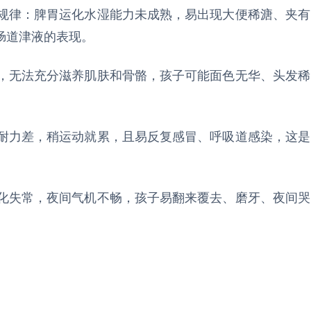
不规律：脾胃运化水湿能力未成熟，易出现大便稀溏、夹有
肠道津液的表现。
足，无法充分滋养肌肤和骨骼，孩子可能面色无华、头发稀
动耐力差，稍运动就累，且易反复感冒、呼吸道感染，这是
运化失常，夜间气机不畅，孩子易翻来覆去、磨牙、夜间哭