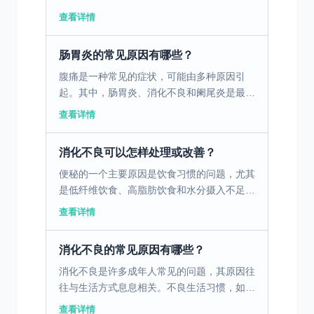
的疾病。不健康的饮食习惯，如暴饮暴食、进
查看详情
食过快、过度依赖油腻和辛辣食物，都会对胃
肠道产生负面影响...
肠胃炎的常见原因有哪些？
腹痛是一种常见的症状，可能由多种原因引
起。其中，肠胃炎、消化不良和阑尾炎是最常
见的三个原因。肠胃炎是由病毒、细菌或寄生
查看详情
虫引起的胃肠道感染，通常伴随腹痛、腹泻、
恶心和呕吐。消化不...
消化不良可以怎样处理或改善？
便秘的一个主要原因是饮食习惯的问题，尤其
是低纤维饮食、高脂肪饮食和水分摄入不足。
这些饮食习惯会导致胃肠蠕动减慢，粪便变得
查看详情
干燥硬结，从而导致排便困难。为了改善这种
情况，建议在日常...
消化不良的常见原因有哪些？
消化不良是许多成年人常见的问题，其原因往
往与生活方式息息相关。不良生活习惯，如不
规律的作息和饮食习惯，可能导致胃肠功能失
查看详情