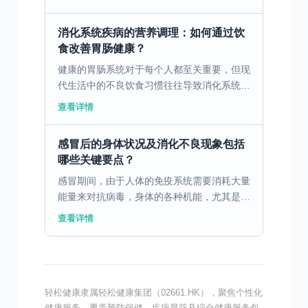
调。此外，现代职场压力大也是一个不可忽视
的因素，长期处于...
消化系统疾病的营养调理：如何通过饮
食改善胃肠健康？
健康的胃肠系统对于每个人都至关重要，但现
代生活中的不良饮食习惯往往导致消化系统疾
病的高发。通过科学合理的饮食调理，可以有
查看详情
效改善胃肠健康。 一、消化不良的病因与饮
食因素 消化不良...
感冒后的身体状况及消化不良现象包括
哪些关键要点？
感冒期间，由于人体的免疫系统需要消耗大量
能量来对抗病毒，身体的各种机能，尤其是消
化系统，可能会受到影响。免疫系统启动后，
查看详情
身体将更多的血流和营养物质优先用于抵御感
冒病毒，而不是用...
轻松健康隶属轻松健康集团（02661.HK），聚焦个性化
健康服务，覆盖预防保健、疾病早筛及综合健康服务包