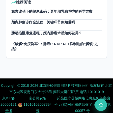
推荐阅读
激素波动下的健康密码：更年期乳腺养护的科学方案
颅内肿瘤诊疗全流程，关键环节你知道吗
躁动拖慢康复进程，颅内肿瘤术后如何破局？
《破解“免疫刹车”：肺癌PD-1/PD-L1抑制剂的“解锁”之
战》
Copyright ©️ 2018-2026 北京轻松健康网络科技有限公司 版权所有
北京
市东城区安定门东大街28号 雍和大厦F座7层 电话 10101019
京ICP备
京公网安备
药品医疗器械网络信息服务备案编
20000161
11010102007354
号：(京)网药械信息备字（2026）第
号-5
号
00057 号