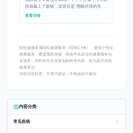
段就戴上了眼镜，这背后是“用眼环境的失
衡”：教室照明不合格、书桌高度与身高不匹
查看详情
配，加上课后沉迷电子设备、户外活动时间不
足，眼球在“超负荷...
轻松健康隶属轻松健康集团（02661.HK），聚焦个性化
健康服务，覆盖预防保健、疾病早筛及综合健康服务包
全场景，同时依托专业策划的科普内容，助力提升全民
健康意识。
内容仅供科普，不替代面诊，不构成诊疗建议。
内容分类
常见疾病