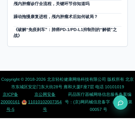
颅内肿瘤诊疗全流程，关键环节你知道吗
躁动拖慢康复进程，颅内肿瘤术后如何破局？
《破解“免疫刹车”：肺癌PD-1/PD-L1抑制剂的“解锁”之
战》
Copyright ©️ 2018-2026 北京轻松健康网络科技有限公司 版权所有
北京
市东城区安定门东大街28号 雍和大厦F座7层 电话 10101019
京ICP备
京公网安备
药品医疗器械网络信息服务备案编
20000161
11010102007354
号：(京)网药械信息备字（2026）第
号-5
号
00057 号