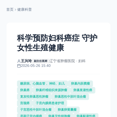
首页
健康科普
科学预防妇科癌症 守护
女性生殖健康
王兴玲
辽宁省肿瘤医院 · 妇科
副主任医师
2026-05-26 15:40
糖尿病、心脑血管 、神经、妇儿
卵巢内胚窦瘤
卵巢癌
卵巢纤维组织来源肿瘤
卵巢浆液性癌
复发性卵巢恶性肿瘤
卵巢恶性中胚叶混合瘤
宫颈癌
子宫内膜癌患者护理
子宫恶性中胚叶混合瘤
卵巢卵黄囊瘤
早期子宫内膜癌
卵巢无性细胞瘤
卵巢黏液性癌