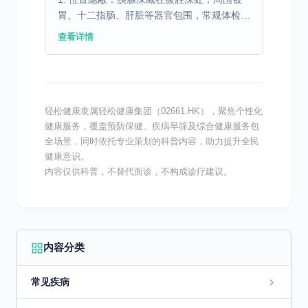
胃、十二指肠、肝脏等器官包围，常规体检
（如B超）容易漏诊。 2. 早期无症状：早期
查看详情
肿瘤很小，通常不会引起明显不适。 3. 生物
学特性恶...
轻松健康隶属轻松健康集团（02661.HK），聚焦个性化
健康服务，覆盖预防保健、疾病早筛及综合健康服务包
全场景，同时依托专业策划的科普内容，助力提升全民
健康意识。
内容仅供科普，不替代面诊，不构成诊疗建议。
内容分类
常见疾病