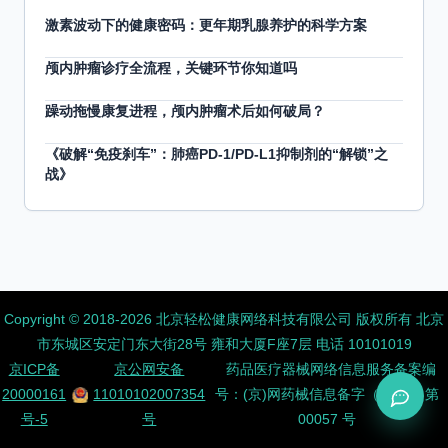
激素波动下的健康密码：更年期乳腺养护的科学方案
颅内肿瘤诊疗全流程，关键环节你知道吗
躁动拖慢康复进程，颅内肿瘤术后如何破局？
《破解“免疫刹车”：肺癌PD-1/PD-L1抑制剂的“解锁”之
战》
Copyright ©️ 2018-2026 北京轻松健康网络科技有限公司 版权所有
北京
市东城区安定门东大街28号 雍和大厦F座7层 电话 10101019
京ICP备
京公网安备
药品医疗器械网络信息服务备案编
20000161
11010102007354
号：(京)网药械信息备字（2026）第
号-5
号
00057 号