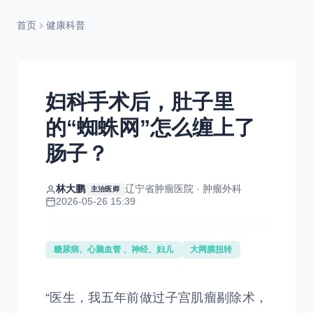
首页
健康科普
妇科手术后，肚子里
的“蜘蛛网”怎么缠上了
肠子？
林大鹏
辽宁省肿瘤医院 · 肿瘤外科
主治医师
2026-05-26 15:39
糖尿病、心脑血管 、神经、妇儿
大网膜扭转
“医生，我五年前做过子宫肌瘤剔除术，