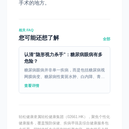
手术的地方。
相关 FAQ
您可能还想了解
全部
认清“隐形视力杀手”：糖尿病眼病有多
危险？
糖尿病眼病并非单一疾病，而是包括糖尿病视
网膜病变、糖尿病性黄斑水肿、白内障、青光
眼、玻璃体出血等多种眼部并发症的统称，其
查看详情
中以糖尿病视网膜病变最为常见和严重。 关
键数据警示 糖尿...
轻松健康隶属轻松健康集团（02661.HK），聚焦个性化
健康服务，覆盖预防保健、疾病早筛及综合健康服务包