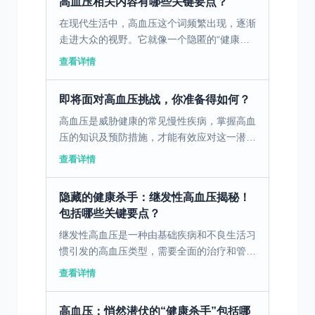
高血压相关内容有哪些关键要点？
在现代生活中，高血压这个词频繁出现，逐渐
走进大众的视野。它就像一个隐匿的“健康杀
手”，悄无声息地威胁着人们的健康。据统
查看详情
计，我国高血压患者数量已达数亿，且仍呈上
升趋势。因此，了解...
即将面对高血压挑战，你准备得如何？
高血压是威胁健康的常见慢性疾病，掌握高血
压的知识及预防措施，才能有效应对这一潜在
的健康杀手。 一、了解高血压基础知识 高血
查看详情
压是一种常见的慢性疾病，主要影涉及心血管
系统。许多人或...
隐藏的健康杀手：继发性高血压揭秘！
包括哪些关键要点？
继发性高血压是一种由基础疾病和不良生活习
惯引发的高血压类型，需要全面的治疗和管
理。 一、继发性高血压的病因与影响 继发性
查看详情
高血压的病因主要源于其他基础疾病和不良生
活习惯。肾脏疾病...
高血压：悄然潜伏的“健康杀手”包括哪