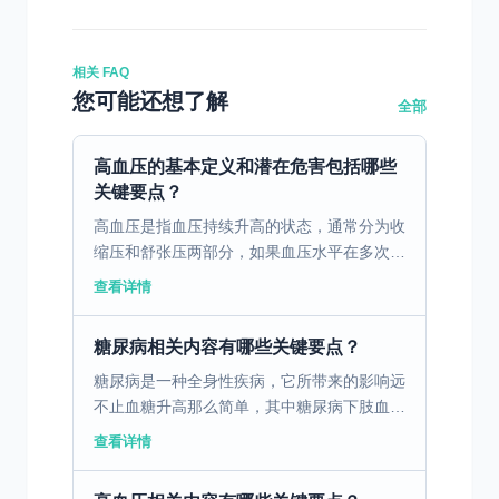
相关 FAQ
您可能还想了解
全部
高血压的基本定义和潜在危害包括哪些
关键要点？
高血压是指血压持续升高的状态，通常分为收
缩压和舒张压两部分，如果血压水平在多次测
量中高于140/90mmHg，则可以诊断为高血
查看详情
压。尽管这种疾病往往没有明显症状，但它却
是一个潜伏...
糖尿病相关内容有哪些关键要点？
糖尿病是一种全身性疾病，它所带来的影响远
不止血糖升高那么简单，其中糖尿病下肢血管
病变，就如同隐藏在暗处的“健康杀手”，悄无
查看详情
声息地威胁着患者的生活质量。 糖尿病下肢
血管病变，主要...