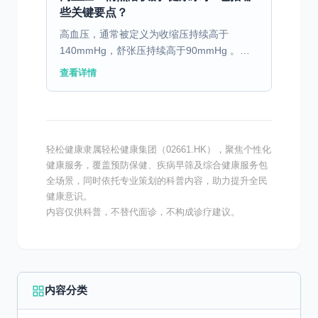
些关键要点？
高血压，通常被定义为收缩压持续高于
140mmHg，舒张压持续高于90mmHg 。它
早期可能没有明显症状，因此被很多人忽视，
查看详情
等到出现头晕、头痛、心悸等不适时，往往已
经对身体造成了...
轻松健康隶属轻松健康集团（02661.HK），聚焦个性化
健康服务，覆盖预防保健、疾病早筛及综合健康服务包
全场景，同时依托专业策划的科普内容，助力提升全民
健康意识。
内容仅供科普，不替代面诊，不构成诊疗建议。
内容分类