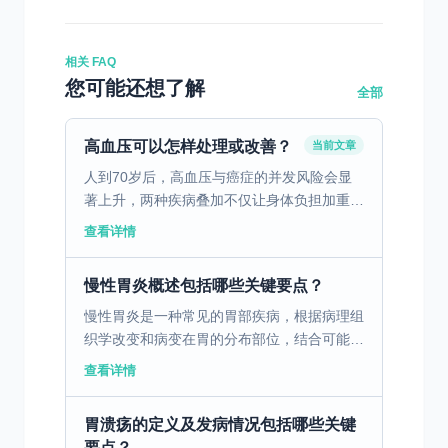
相关 FAQ
您可能还想了解
全部
高血压可以怎样处理或改善？
当前文章
人到70岁后，高血压与癌症的并发风险会显
著上升，两种疾病叠加不仅让身体负担加重，
抗癌药物与降压药的联用也需格外谨慎——抗
查看详情
癌药可能影响血压稳定，高血压又会增加抗癌
治疗的不良反应风...
慢性胃炎概述包括哪些关键要点？
慢性胃炎是一种常见的胃部疾病，根据病理组
织学改变和病变在胃的分布部位，结合可能病
因，将慢性胃炎分为浅表性、萎缩性和特殊类
查看详情
型三大类。慢性胃炎病程迁延，多无明显症
状，部分患者有消化...
胃溃疡的定义及发病情况包括哪些关键
要点？