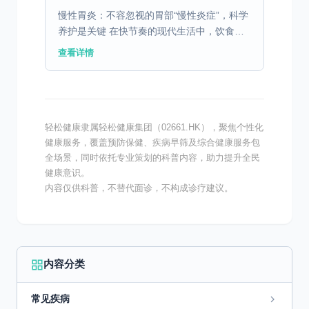
慢性胃炎：不容忽视的胃部“慢性炎症”，科学
养护是关键 在快节奏的现代生活中，饮食不
规律、暴饮暴食、压力过大等问题，让慢性胃
查看详情
炎成为了发病率极高的消化系统疾病。据临床
数据显示，慢性...
轻松健康隶属轻松健康集团（02661.HK），聚焦个性化
健康服务，覆盖预防保健、疾病早筛及综合健康服务包
全场景，同时依托专业策划的科普内容，助力提升全民
健康意识。
内容仅供科普，不替代面诊，不构成诊疗建议。
内容分类
常见疾病