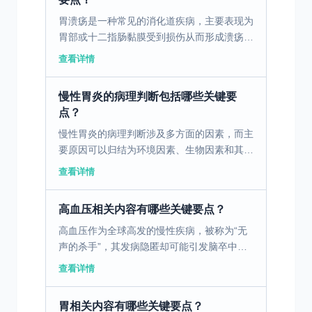
胃溃疡是一种常见的消化道疾病，主要表现为
胃部或十二指肠黏膜受到损伤从而形成溃疡。
老年人是该疾病的高发人群，容易受到饮食、
查看详情
生活习惯以及一些药物的影响。胃溃疡的发生
与各种因素有关，...
慢性胃炎的病理判断包括哪些关键要
点？
慢性胃炎的病理判断涉及多方面的因素，而主
要原因可以归结为环境因素、生物因素和其他
综合因素。环境因素中，饮食习惯的不规范、
查看详情
经常食用刺激性食物，以及长期饮酒和吸烟等
行为都可能诱发或...
高血压相关内容有哪些关键要点？
高血压作为全球高发的慢性疾病，被称为“无
声的杀手”，其发病隐匿却可能引发脑卒中、
心肌梗死、肾脏损伤等严重并发症。据统计，
查看详情
我国成人高血压患病率已超27%，且呈现年轻
化趋势。事实上...
胃相关内容有哪些关键要点？