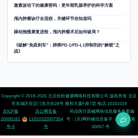
激素波动下的健康密码：更年期乳腺养护的科学方案
颅内肿瘤诊疗全流程，关键环节你知道吗
躁动拖慢康复进程，颅内肿瘤术后如何破局？
《破解“免疫刹车”：肺癌PD-1/PD-L1抑制剂的“解锁”之
战》
Copyright ©️ 2018-2026 北京轻松健康网络科技有限公司 版权所有
北京
市东城区安定门东大街28号 雍和大厦F座7层 电话 10101019
京ICP备
京公网安备
药品医疗器械网络信息服务备案编
20000161
11010102007354
号：(京)网药械信息备字（2026）第
号-5
号
00057 号