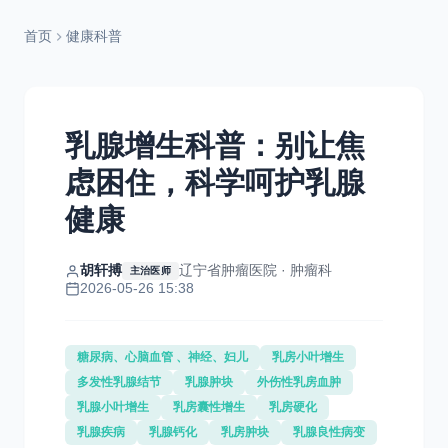
首页
健康科普
乳腺增生科普：别让焦
虑困住，科学呵护乳腺
健康
胡轩搏
辽宁省肿瘤医院 · 肿瘤科
主治医师
2026-05-26 15:38
糖尿病、心脑血管 、神经、妇儿
乳房小叶增生
多发性乳腺结节
乳腺肿块
外伤性乳房血肿
乳腺小叶增生
乳房囊性增生
乳房硬化
乳腺疾病
乳腺钙化
乳房肿块
乳腺良性病变