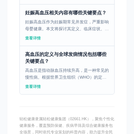
在不断增长。其中，男性患病率普遍高于女
性，这可能与男...
妊娠高血压相关内容有哪些关键要点？
妊娠高血压作为妊娠期常见并发症，严重影响
母婴健康。本文将探讨其定义、临床症状、诊
断方法及治疗预防措施。 一、妊娠高血压的
查看详情
定义与发病情况妊娠高血压是一种妊娠期间常
见的并发症，通常...
高血压的定义与全球发病情况包括哪些
关键要点？
高血压是指动脉血压持续升高，是一种常见的
慢性病。根据世界卫生组织（WHO）的定
义，成人高血压是指收缩压≥140毫米汞柱和/
查看详情
或舒张压≥90毫米汞柱。高血压的发病情况在
全球范围内呈...
轻松健康隶属轻松健康集团（02661.HK），聚焦个性化
健康服务，覆盖预防保健、疾病早筛及综合健康服务包
全场景，同时依托专业策划的科普内容，助力提升全民