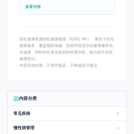
一、颅内肿瘤手术麻醉的基本要求 进行颅内
查看详情
肿瘤手术时，麻醉管理的基本要求是保障患者
的安全和手术的...
轻松健康隶属轻松健康集团（02661.HK），聚焦个性化
健康服务，覆盖预防保健、疾病早筛及综合健康服务包
全场景，同时依托专业策划的科普内容，助力提升全民
健康意识。
内容仅供科普，不替代面诊，不构成诊疗建议。
内容分类
常见疾病
慢性病管理