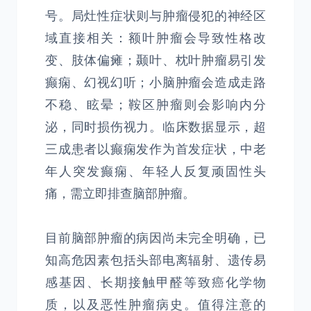
号。局灶性症状则与肿瘤侵犯的神经区
域直接相关：额叶肿瘤会导致性格改
变、肢体偏瘫；颞叶、枕叶肿瘤易引发
癫痫、幻视幻听；小脑肿瘤会造成走路
不稳、眩晕；鞍区肿瘤则会影响内分
泌，同时损伤视力。临床数据显示，超
三成患者以癫痫发作为首发症状，中老
年人突发癫痫、年轻人反复顽固性头
痛，需立即排查脑部肿瘤。
目前脑部肿瘤的病因尚未完全明确，已
知高危因素包括头部电离辐射、遗传易
感基因、长期接触甲醛等致癌化学物
质，以及恶性肿瘤病史。值得注意的