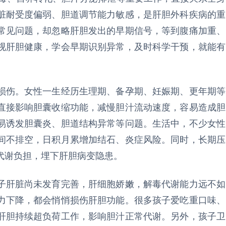
脏耐受度偏弱、胆道调节能力敏感，是肝胆外科疾病的重
常见问题，却忽略肝胆发出的早期信号，等到腹痛加重、
视肝胆健康，学会早期识别异常，及时科学干预，就能有
伤。女性一生经历生理期、备孕期、妊娠期、更年期等
直接影响胆囊收缩功能，减慢胆汁流动速度，容易造成胆
易诱发胆囊炎、胆道结构异常等问题。生活中，不少女性
间不排空，日积月累增加结石、炎症风险。同时，长期压
代谢负担，埋下肝胆病变隐患。
肝脏尚未发育完善，肝细胞娇嫩，解毒代谢能力远不如
力下降，都会悄悄损伤肝胆功能。很多孩子爱吃重口味、
肝胆持续超负荷工作，影响胆汁正常代谢。另外，孩子卫