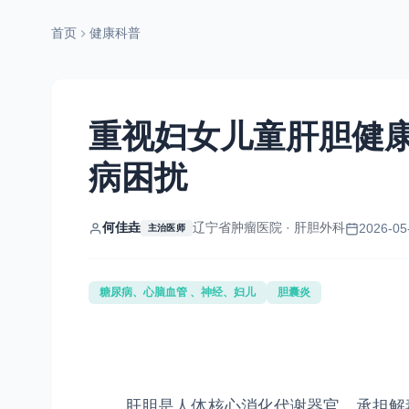
首页
健康科普
重视妇女儿童肝胆健
病困扰
何佳垚
辽宁省肿瘤医院 · 肝胆外科
2026-05
主治医师
糖尿病、心脑血管 、神经、妇儿
胆囊炎
肝胆是人体核心消化代谢器官，承担解毒