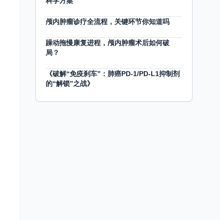
科学方案
颅内肿瘤诊疗全流程，关键环节你知道吗
躁动拖慢康复进程，颅内肿瘤术后如何破
局？
《破解“免疫刹车”：肺癌PD-1/PD-L1抑制剂
的“解锁”之战》