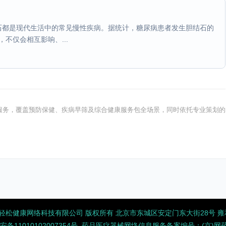
石都是现代生活中的常见慢性疾病。据统计，糖尿病患者发生胆结石的
不仅会相互影响、...
健康服务，覆盖预防保健、疾病早筛及综合健康服务包全场景，同时依托专业策划的
2026 北京轻松健康网络科技有限公司 版权所有
北京市东城区安定门东大街28号 雍和大
备11010102007354号
药品医疗器械网络信息服务备案编号：(京)网药械信