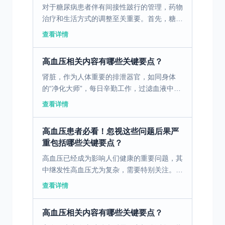
对于糖尿病患者伴有间接性跛行的管理，药物
治疗和生活方式的调整至关重要。首先，糖尿
病药物管理是基础，常见的药物如胰岛素、口
查看详情
服降糖药和GLP-1受体激动剂，可以有效控制
血糖水平，减...
高血压相关内容有哪些关键要点？
肾脏，作为人体重要的排泄器官，如同身体
的“净化大师”，每日辛勤工作，过滤血液中的
废物和多余水分，形成尿液排出体外。然而，
查看详情
在我们的日常生活中，却存在着诸多可能让肾
脏“中毒”的因素...
高血压患者必看！忽视这些问题后果严
重包括哪些关键要点？
高血压已经成为影响人们健康的重要问题，其
中继发性高血压尤为复杂，需要特别关注。
一、继发性高血压的定义与病因 继发性高血
查看详情
压是指由于其他基础疾病引起的高血压。这些
基础疾病包括肾脏...
高血压相关内容有哪些关键要点？