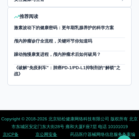
推荐阅读
激素波动下的健康密码：更年期乳腺养护的科学方案
颅内肿瘤诊疗全流程，关键环节你知道吗
躁动拖慢康复进程，颅内肿瘤术后如何破局？
《破解“免疫刹车”：肺癌PD-1/PD-L1抑制剂的“解锁”之
战》
Copyright ©️ 2018-2026 北京轻松健康网络科技有限公司 版权所有
北京
市东城区安定门东大街28号 雍和大厦F座7层 电话 10101019
京ICP备
京公网安备
药品医疗器械网络信息服务备案编