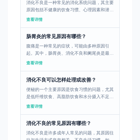
消化不良是一种常见的消化系统问题，其主要
原因包括不健康的饮食习惯、心理因素和潜在
的疾病。不健康的饮食习惯，如暴饮暴食、进
查看详情
食过快、过度依赖油腻和辛辣食物，都会对胃
肠道产生负面影响...
肠胃炎的常见原因有哪些？
腹痛是一种常见的症状，可能由多种原因引
起。其中，肠胃炎、消化不良和阑尾炎是最常
见的三个原因。肠胃炎是由病毒、细菌或寄生
查看详情
虫引起的胃肠道感染，通常伴随腹痛、腹泻、
恶心和呕吐。消化不...
消化不良可以怎样处理或改善？
便秘的一个主要原因是饮食习惯的问题，尤其
是低纤维饮食、高脂肪饮食和水分摄入不足。
这些饮食习惯会导致胃肠蠕动减慢，粪便变得
查看详情
干燥硬结，从而导致排便困难。为了改善这种
情况，建议在日常...
消化不良的常见原因有哪些？
消化不良是许多成年人常见的问题，其原因往