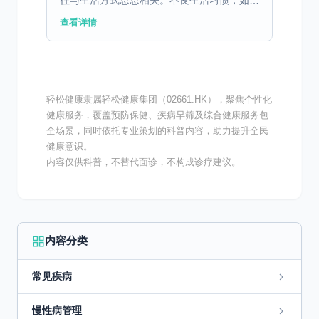
往与生活方式息息相关。不良生活习惯，如不
规律的作息和饮食习惯，可能导致胃肠功能失
查看详情
调。此外，现代职场压力大也是一个不可忽视
的因素，长期处于...
轻松健康隶属轻松健康集团（02661.HK），聚焦个性化
健康服务，覆盖预防保健、疾病早筛及综合健康服务包
全场景，同时依托专业策划的科普内容，助力提升全民
健康意识。
内容仅供科普，不替代面诊，不构成诊疗建议。
内容分类
常见疾病
慢性病管理