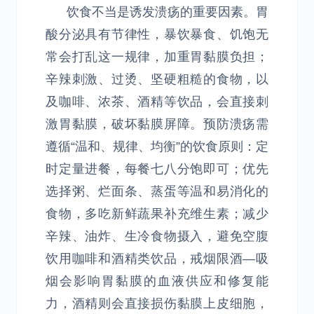
饮食不当是诱发溃疡的重要因素。胃
酸分泌具有节律性，暴饮暴食、饥饱无
常会打乱这一规律，加重胃黏膜负担；
辛辣刺激、过烫、坚硬粗糙的食物，以
及咖啡、浓茶、酒精等饮品，会直接刺
激胃黏膜，破坏黏膜屏障。预防溃疡需
遵循“温和、规律、均衡”的饮食原则：定
时定量进餐，每餐七八分饱即可；优先
选择粥、烂面条、蒸蛋等温和易消化的
食物，多吃新鲜蔬果补充维生素；减少
辛辣、油炸、生冷食物摄入，避免空腹
饮用咖啡和酒精类饮品，戒烟限酒—吸
烟会影响胃黏膜的血液供应和修复能
力，酒精则会直接损伤黏膜上皮细胞，