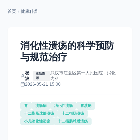
首页
健康科普
消化性溃疡的科学预防
与规范治疗
杨
武汉市江夏区第一人民医院 · 消化
主治医
波
内科
师
2026-05-21 15:00
胃
溃疡病
消化性溃疡
胃溃疡
十二指肠球部溃疡
十二指肠溃疡
小儿消化性溃疡
十二指肠球后溃疡