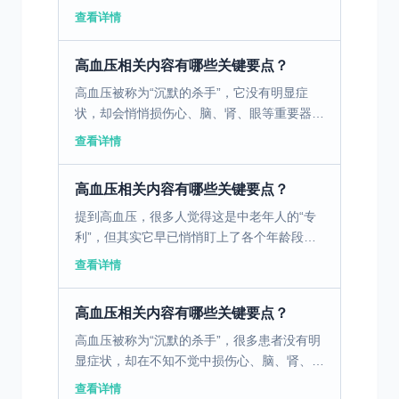
人、本身有高血压遗传因素的人、饮酒多的
查看详情
人、55岁以上的老年人。 食盐含有钠，平时
口重的或经常食用...
高血压相关内容有哪些关键要点？
高血压被称为“沉默的杀手”，它没有明显症
状，却会悄悄损伤心、脑、肾、眼等重要器
官，引发脑卒中、心肌梗死、肾衰竭等严重并
查看详情
发症。作为我国患病率最高的慢性病，高血压
的管理并非单纯依赖...
高血压相关内容有哪些关键要点？
提到高血压，很多人觉得这是中老年人的“专
利”，但其实它早已悄悄盯上了各个年龄段的
人，作为心内科最常见的慢性病之一，高血压
查看详情
被称为“沉默杀手”——多数患者早期没有明显
症状，可一旦失...
高血压相关内容有哪些关键要点？
高血压被称为“沉默的杀手”，很多患者没有明
显症状，却在不知不觉中损伤心、脑、肾、眼
等重要器官。作为最常见的慢性病之一，我国
查看详情