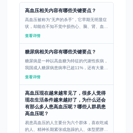
高血压相关内容有哪些关键要点？
高血压被称为“无声的杀手”，它早期无明显症
状，却能在不知不觉中损伤心、脑、肾、血管
等关键器官，引发心梗、中风、肾衰竭等严重
查看详情
疾病。在我国，高血压患者已超3亿，意味着
每4个成年人中...
糖尿病相关内容有哪些关键要点？
糖尿病是一种以高血糖为特征的代谢性疾病，
我国成人糖尿病患病率已超11%，还有大量处
于糖尿病前期的人群，它正悄然成为威胁国民
查看详情
健康的主要慢性病之一。这种疾病看似
和“糖”相关，实则是...
高血压现在越来越常见了，很多人觉得
现在生活条件越来越好了，为什么还会
有那么多人患高血压呢？哪些人群易患
高血压呢？
易患高血压的人主要分为六个群体，喜欢吃咸
的人、精神长期紧张或急躁的人、体型肥胖的