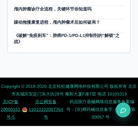
颅内肿瘤诊疗全流程，关键环节你知道吗
躁动拖慢康复进程，颅内肿瘤术后如何破局？
《破解“免疫刹车”：肺癌PD-1/PD-L1抑制剂的“解锁”之
战》
Copyright ©️ 2018-2026 北京轻松健康网络科技有限公司 版权所有
北京
市东城区安定门东大街28号 雍和大厦F座7层 电话 10101019
京ICP备
京公网安备
药品医疗器械网络信息服务备案编
20000161
11010102007354
号：(京)网药械信息备字（2026）第
号-5
号
00057 号