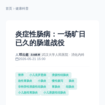
首页
健康科普
炎症性肠病：一场旷日
已久的肠道战役
邓云超
武汉大学人民医院 · 消化内科
主治医师
2026-05-21 15:00
营养
小儿克罗恩病
溃疡性结肠炎
急性胃肠炎
小肠炎
慢性腹泻
肠炎
非特异性溃疡性结肠炎
胃肠炎
结肠炎
小儿急性胃肠炎
小儿溃疡性结肠炎