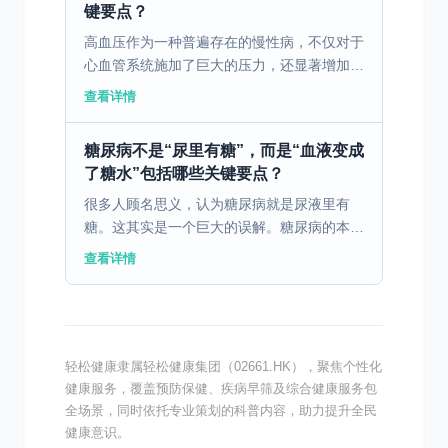
键要点？
高血压作为一种普遍存在的慢性病，不仅对于
心血管系统施加了巨大的压力，还显著增加了
心脏病和中风的风险。研究指出，长期高血压
查看详情
会引发动脉硬化，导致血管壁变厚和变硬，使
原本应流畅的血液...
糖尿病不是“尿里有糖”，而是“血液变成
了糖水”包括哪些关键要点？
很多人顾名思义，认为糖尿病就是尿液里有
糖。这其实是一个巨大的误解。糖尿病的本
质，是一场发生在血液里的危机。 您可以想
查看详情
象一下，我们身体的每一个细胞，就像一个个
需要能量才能工作的小...
轻松健康隶属轻松健康集团（02661.HK），聚焦个性化
健康服务，覆盖预防保健、疾病早筛及综合健康服务包
全场景，同时依托专业策划的科普内容，助力提升全民
健康意识。