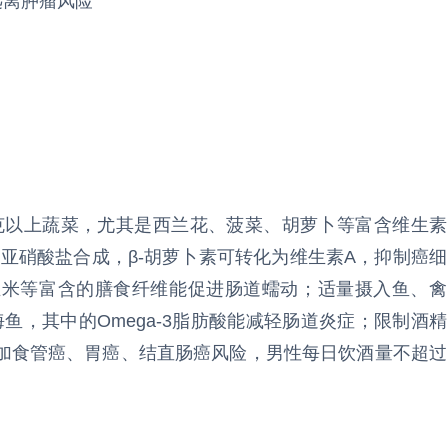
远离肿瘤风险
0克以上蔬菜，尤其是西兰花、菠菜、胡萝卜等富含维生素
断亚硝酸盐合成，β-胡萝卜素可转化为维生素A，抑制癌细
玉米等富含的膳食纤维能促进肠道蠕动；适量摄入鱼、禽
鱼，其中的Omega-3脂肪酸能减轻肠道炎症；限制酒精
加食管癌、胃癌、结直肠癌风险，男性每日饮酒量不超过