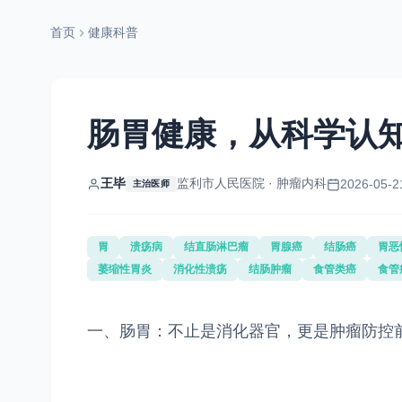
首页
健康科普
肠胃健康，从科学认
王毕
监利市人民医院 · 肿瘤内科
2026-05-2
主治医师
胃
溃疡病
结直肠淋巴瘤
胃腺癌
结肠癌
胃恶
萎缩性胃炎
消化性溃疡
结肠肿瘤
食管类癌
食管
一、肠胃：不止是消化器官，更是肿瘤防控