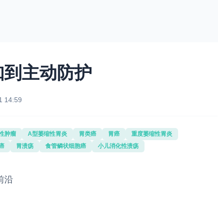
知到主动防护
1 14:59
性肿瘤
A型萎缩性胃炎
胃类癌
胃癌
重度萎缩性胃炎
癌
胃溃疡
食管鳞状细胞癌
小儿消化性溃疡
前沿