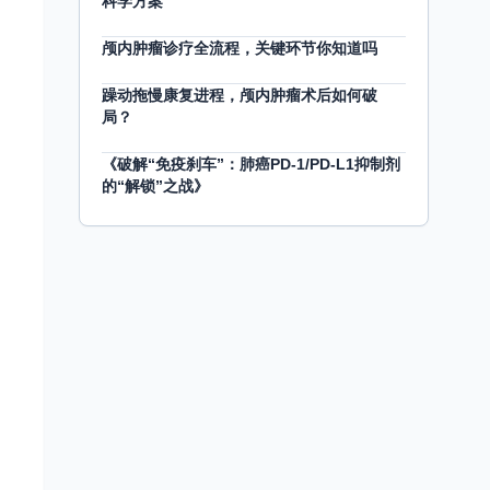
科学方案
颅内肿瘤诊疗全流程，关键环节你知道吗
躁动拖慢康复进程，颅内肿瘤术后如何破
局？
《破解“免疫刹车”：肺癌PD-1/PD-L1抑制剂
的“解锁”之战》