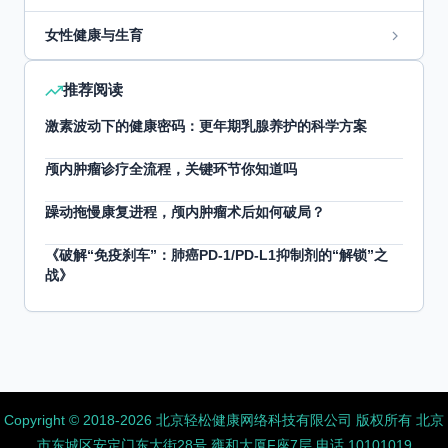
女性健康与生育
推荐阅读
激素波动下的健康密码：更年期乳腺养护的科学方案
颅内肿瘤诊疗全流程，关键环节你知道吗
躁动拖慢康复进程，颅内肿瘤术后如何破局？
《破解“免疫刹车”：肺癌PD-1/PD-L1抑制剂的“解锁”之
战》
Copyright ©️ 2018-2026 北京轻松健康网络科技有限公司 版权所有
北京
市东城区安定门东大街28号 雍和大厦F座7层 电话 10101019