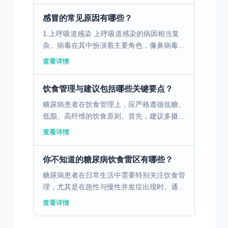
种关联。在正常情...
感冒的常见原因有哪些？
1.上呼吸道感染 上呼吸道感染的病因相当复
杂。病毒在其中扮演着主要角色，像鼻病毒、
冠状病毒、流感病毒、副流感病毒等众多病毒
查看详情
都可能引发上呼吸道感染。这些病毒在我们的
日常生活环境中...
饮食管理与建议包括哪些关键要点？
糖尿病患者在饮食管理上，应严格遵循低糖、
低脂、高纤维的饮食原则。首先，建议多摄入
新鲜蔬菜和全谷物，这些食物不仅富含纤维，
查看详情
还能帮助控制血糖波动。其次，避免高糖分的
食品，如甜点和含...
你不知道的糖尿病饮食雷区有哪些？
糖尿病患者在日常生活中需要特别关注饮食管
理，尤其是在急性与慢性并发症出现时。通过
合理饮食，能够有效稳定血糖，减少健康风
查看详情
险。 一、急性并发症饮食注意事项 急性并发
症如低血糖和糖尿...