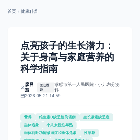
首页
健康科普
点亮孩子的生长潜力：
关于身高与家庭营养的
科学指南
廖吕
孝感市第一人民医院 · 小儿内分泌
主任医
慧
科
师
2026-05-21 14:59
营养
维生素D缺乏性佝偻病
生长激素缺乏症
垂体危象
小儿女性性早熟
垂体前叶功能减退症和垂体危象
性早熟