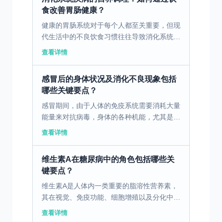
食改善胃肠健康？
健康的胃肠系统对于每个人都至关重要，但现
代生活中的不良饮食习惯往往导致消化系统疾
病的高发。通过科学合理的饮食调理，可以有
查看详情
效改善胃肠健康。 一、消化不良的病因与饮
食因素 消化不良...
感冒后的身体状况及消化不良现象包括
哪些关键要点？
感冒期间，由于人体的免疫系统需要消耗大量
能量来对抗病毒，身体的各种机能，尤其是消
化系统，可能会受到影响。免疫系统启动后，
查看详情
身体将更多的血流和营养物质优先用于抵御感
冒病毒，而不是用...
维生素A在糖尿病中的角色包括哪些关
键要点？
维生素A是人体内一类重要的脂溶性营养素，
其在视觉、免疫功能、细胞增殖以及分化中都
起着关键作用。近年来，有研究发现维生素A
查看详情
水平的异常可能与糖尿病的发生和发展存在某