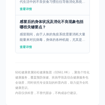
代生活中的不良饮食习惯往往导致消化系统疾
病的高发。通过科学合理的饮食调理，可以有
查看详情
效改善胃肠健康。 一、消化不良的病因与饮
食因素 消化不良...
感冒后的身体状况及消化不良现象包括
哪些关键要点？
感冒期间，由于人体的免疫系统需要消耗大量
能量来对抗病毒，身体的各种机能，尤其是消
化系统，可能会受到影响。免疫系统启动后，
查看详情
身体将更多的血流和营养物质优先用于抵御感
冒病毒，而不是用...
轻松健康隶属轻松健康集团（02661.HK），聚焦个性化
健康服务，覆盖预防保健、疾病早筛及综合健康服务包
全场景，同时依托专业策划的科普内容，助力提升全民
健康意识。
内容仅供科普，不替代面诊，不构成诊疗建议。