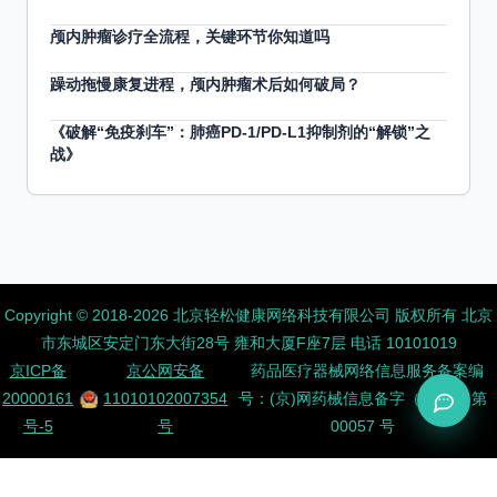
颅内肿瘤诊疗全流程，关键环节你知道吗
躁动拖慢康复进程，颅内肿瘤术后如何破局？
《破解“免疫刹车”：肺癌PD-1/PD-L1抑制剂的“解锁”之
战》
Copyright ©️ 2018-2026 北京轻松健康网络科技有限公司 版权所有
北京
市东城区安定门东大街28号 雍和大厦F座7层 电话 10101019
京ICP备
京公网安备
药品医疗器械网络信息服务备案编
20000161
11010102007354
号：(京)网药械信息备字（2026）第
号-5
号
00057 号