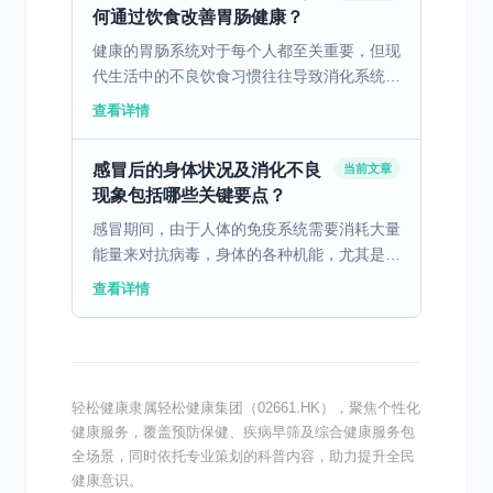
何通过饮食改善胃肠健康？
健康的胃肠系统对于每个人都至关重要，但现
代生活中的不良饮食习惯往往导致消化系统疾
病的高发。通过科学合理的饮食调理，可以有
查看详情
效改善胃肠健康。 一、消化不良的病因与饮
食因素 消化不良...
感冒后的身体状况及消化不良
当前文章
现象包括哪些关键要点？
感冒期间，由于人体的免疫系统需要消耗大量
能量来对抗病毒，身体的各种机能，尤其是消
化系统，可能会受到影响。免疫系统启动后，
查看详情
身体将更多的血流和营养物质优先用于抵御感
冒病毒，而不是用...
轻松健康隶属轻松健康集团（02661.HK），聚焦个性化
健康服务，覆盖预防保健、疾病早筛及综合健康服务包
全场景，同时依托专业策划的科普内容，助力提升全民
健康意识。